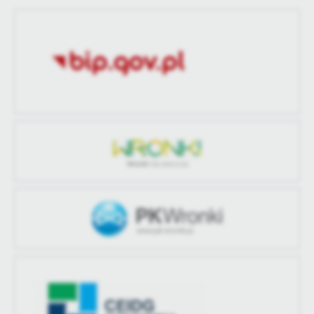
treści.
Opublikował
Jan Nowierski
Dzięki tym plikom cookies możemy zapewnić Ci większy komfort
Więcej
korzystania z funkcjonalności naszej strony poprzez dopasowanie
Data ostatniej
2020-11-19 13:31:44
jej do Twoich indywidualnych preferencji. Wyrażenie zgody na
aktualizacji
funkcjonalne i personalizacyjne pliki cookies gwarantuje
Analityczne
dostępność większej ilości funkcji na stronie.
Ostatnio
Jan Nowierski
Analityczne pliki cookies pomagają nam rozwijać się i
zaktualizował
dostosowywać do Twoich potrzeb.
Cookies analityczne pozwalają na uzyskanie informacji w zakresie
Więcej
wykorzystywania witryny internetowej, miejsca oraz częstotliwości,
z jaką odwiedzane są nasze serwisy www. Dane pozwalają nam na
ocenę naszych serwisów internetowych pod względem ich
Reklamowe
popularności wśród użytkowników. Zgromadzone informacje są
Dzięki reklamowym plikom cookies prezentujemy Ci najciekawsze
przetwarzane w formie zanonimizowanej. Wyrażenie zgody na
informacje i aktualności na stronach naszych partnerów.
analityczne pliki cookies gwarantuje dostępność wszystkich
funkcjonalności.
Promocyjne pliki cookies służą do prezentowania Ci naszych
Więcej
komunikatów na podstawie analizy Twoich upodobań oraz Twoich
zwyczajów dotyczących przeglądanej witryny internetowej. Treści
promocyjne mogą pojawić się na stronach podmiotów trzecich lub
firm będących naszymi partnerami oraz innych dostawców usług.
Firmy te działają w charakterze pośredników prezentujących nasze